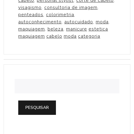
cabelo
,
personal stylist
,
corte de cabelo
,
visagismo
,
consultoria de imagem
,
penteados
,
colorimetria
,
autoconhecimento
,
autocuidado
,
moda
,
maquiagem
,
beleza
,
manicure
estetica
maquiagem
cabelo
moda
categoria
PESQUISAR