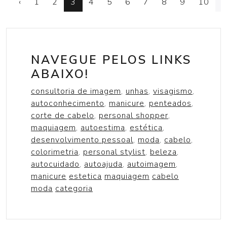
‹
1
2
3
4
5
6
7
8
9
10
..
NAVEGUE PELOS LINKS
ABAIXO!
consultoria de imagem
,
unhas
,
visagismo
,
autoconhecimento
,
manicure
,
penteados
,
corte de cabelo
,
personal shopper
,
maquiagem
,
autoestima
,
estética
,
desenvolvimento pessoal
,
moda
,
cabelo
,
colorimetria
,
personal stylist
,
beleza
,
autocuidado
,
autoajuda
,
autoimagem
,
manicure
estetica
maquiagem
cabelo
moda
categoria