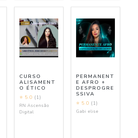
CURSO
PERMANENT
ALISAMENT
E AFRO +
O ÉTICO
DESPROGRE
SSIVA
⭐ 5.0
(1)
⭐ 5.0
(1)
RN Ascensão
Gabi elise
Digital