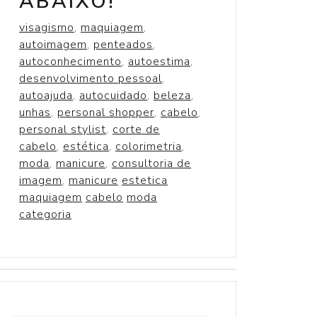
ABAIXO!
visagismo
,
maquiagem
,
autoimagem
,
penteados
,
autoconhecimento
,
autoestima
,
desenvolvimento pessoal
,
autoajuda
,
autocuidado
,
beleza
,
unhas
,
personal shopper
,
cabelo
,
personal stylist
,
corte de
cabelo
,
estética
,
colorimetria
,
moda
,
manicure
,
consultoria de
imagem
,
manicure
estetica
maquiagem
cabelo
moda
categoria