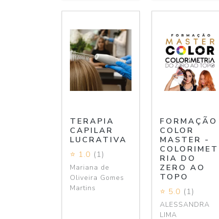
TERAPIA
FORMAÇÃO
CAPILAR
COLOR
LUCRATIVA
MASTER -
COLORIMET
⭐ 1.0
(1)
RIA DO
ZERO AO
Mariana de
TOPO
Oliveira Gomes
Martins
⭐ 5.0
(1)
ALESSANDRA
LIMA