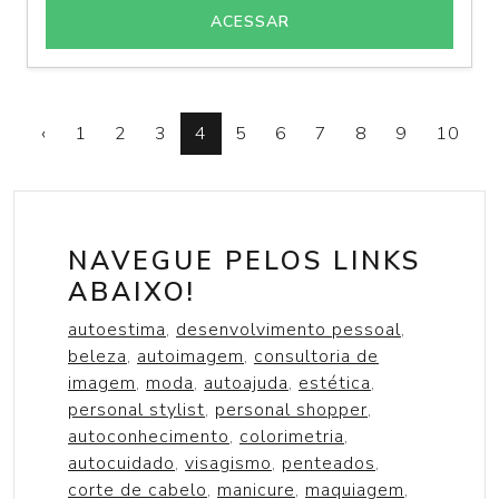
ACESSAR
‹
1
2
3
4
5
6
7
8
9
10
›
NAVEGUE PELOS LINKS
ABAIXO!
autoestima
,
desenvolvimento pessoal
,
beleza
,
autoimagem
,
consultoria de
imagem
,
moda
,
autoajuda
,
estética
,
personal stylist
,
personal shopper
,
autoconhecimento
,
colorimetria
,
autocuidado
,
visagismo
,
penteados
,
corte de cabelo
,
manicure
,
maquiagem
,