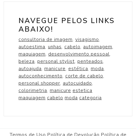
NAVEGUE PELOS LINKS
ABAIXO!
consultoria de imagem
,
visagismo
,
autoestima
,
unhas
,
cabelo
,
autoimagem
,
maquiagem
,
desenvolvimento pessoal
,
beleza
,
personal stylist
,
penteados
,
autoajuda
,
manicure
,
estética
,
moda
,
autoconhecimento
,
corte de cabelo
,
personal shopper
,
autocuidado
,
colorimetria
,
manicure
estetica
maquiagem
cabelo
moda
categoria
Termos de Uso
Política de Devolução
Política de